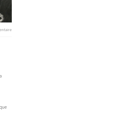
ntaire
a
 que