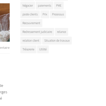
Négocier
paiements
PME
poste clients
Prix
Processus
Recouvrement
Redressement judiciaire
relance
relation client
Situation de travaux
ntaire
Trésorerie
Utilité
 de
arges
té