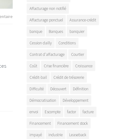
Affacturage non notifié
ntaire
Affacturage ponctuel
Assurance-crédit
banque
Banques
banquier
Cession dailly
Conditions
Contrat d'affacturage
Courtier
ces
Coût
Crise financière
Croissance
Crédit-bail
Crédit de trésorerie
Difficulté
Découvert
Définition
Démocratisation
Développement
envoi
Escompte
factor
facture
Financement
Financement stock
impayé
industrie
Leaseback